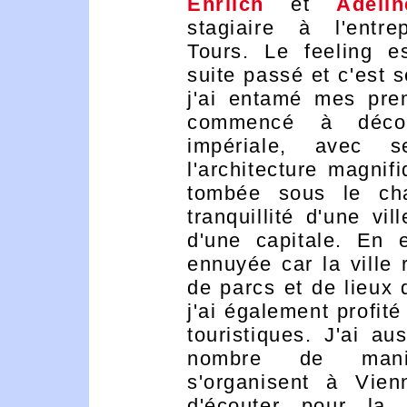
Ehrlich
et
Adeli
stagiaire à l'entre
Tours. Le feeling e
suite passé et c'est 
j'ai entamé mes prem
commencé à découv
impériale, avec s
l'architecture magnif
tombée sous le ch
tranquillité d'une v
d'une capitale. En 
ennuyée car la ville 
de parcs et de lieux
j'ai également profit
touristiques. J'ai a
nombre de manife
s'organisent à Vienn
d'écouter pour la 