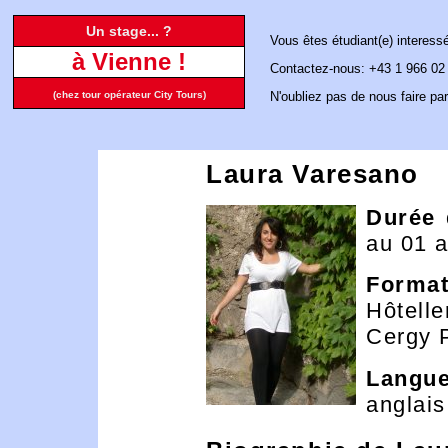
Un stage... ?
Vous êtes étudiant(e) interess
à Vienne !
Contactez-nous: +43 1 966 02
(chez tour opérateur City Tours)
N'oubliez pas de nous faire par
Laura Varesano
Durée 
au 01 
Format
Hôtell
Cergy 
Langue
anglais